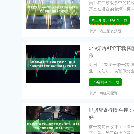
美军在中东战事中的拉胯
其是在潜在的台海冲突中
网上配资开户APP下载
来源：线上配资炒股
319策略APP下载 
作
近日，2025“一带一
亚、尼泊尔、埃塞俄比亚等
319策略APP下载
来源：惠红网配资
期货配资行情 午评：有
好
前一交易日收评：下周一
下之意，见了向上之意。