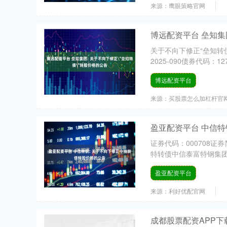
来源：鹰眼策略官网
博远配资平台 垒知集
关于不向下修正“垒知转
2025-090债券代码：1
博远配资平台
来源：买股票怎么加杠杆官
盈亚配资平台 中信特
证券代码：000708证券
特转债中信泰富特钢集团股
盈亚配资平台
来源：利好优配官网
成都股票配资APP下