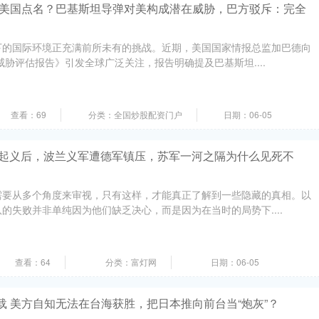
 被美国点名？巴基斯坦导弹对美构成潜在威胁，巴方驳斥：完全
下的国际环境正充满前所未有的挑战。近期，美国国家情报总监加巴德向
威胁评估报告》引发全球广泛关注，报告明确提及巴基斯坦....
查看：69
分类：全国炒股配资门户
日期：06-05
沙起义后，波兰义军遭德军镇压，苏军一河之隔为什么见死不
需要从多个角度来审视，只有这样，才能真正了解到一些隐藏的真相。以
的失败并非单纯因为他们缺乏决心，而是因为在当时的局势下....
查看：64
分类：富灯网
日期：06-05
载 美方自知无法在台海获胜，把日本推向前台当“炮灰”？