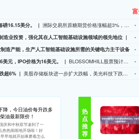
富
16.15美分。
洲际交易所原糖期货价格涨幅超3%，报每磅16.15美分。
制造业投资，强化其在人工智能基础设施领域的领先地位
西
西门子股份公司：通过新建两座工厂扩大制造产能，生产人工智能基础设施所需的关键电力主干设备。
16美元，IPO价格为16美元。
BLOSSOMHILL股票预计每股开盘价为16美元，IPO价格为16美元。
跌超6%
美股存储板块进一步扩大跌幅，美光科技下跌3.57%，SK海力士下跌6.07%，闪迪下跌5.21%，西部数据下跌5.86%，希捷科技下跌10.01%，铠侠ADR下跌5.3%。
价下降，今日油价每升跌多
热
汽柴油最新限价！
点
四，国庆和中秋双节凑到了一
推
么热热闹闹地开场啦！好
荐
，早早地就开始琢磨着怎么