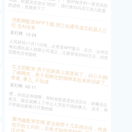
刚，他接到一个令人震惊的消息：西路军主帅潘美突然
撤军了。这一决定意味着什么
股票账户怎么加杠杆 2025年9月12日青岛市城阳
蔬菜水产品批发市场有限公司价格行情
在线炒股配资公司
03-15
（原标题：2025年9月12日青岛市城阳蔬菜水产品批发
市场有限公司价格行情） 品种 最高价 最低价 大宗价
面粉 4.5
资配宝APP下载 国机精工：截至2025年9月20日
公司股东人数为56188户
在线炒股配资公司
09-30
证券日报网讯国机精工（002046）9月24日在互动平台
回答投资者提问时表示，截至2025年9月20日，公司股
东人数为5
七星策略官网平台 美国日本又焦虑了 押注反中
绑美失败
富灯网
02-15