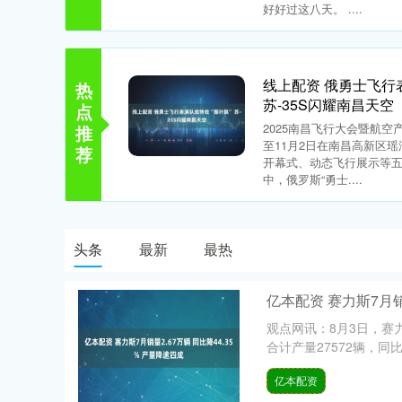
好好过这八天。 ....
线上配资 俄勇士飞行
热
苏-35S闪耀南昌天空
点
2025南昌飞行大会暨航空
推
至11月2日在南昌高新区
荐
开幕式、动态飞行展示等
中，俄罗斯“勇士....
头条
最新
最热
亿本配资 赛力斯7月销
观点网讯：8月3日，赛
合计产量27572辆，同比下
亿本配资