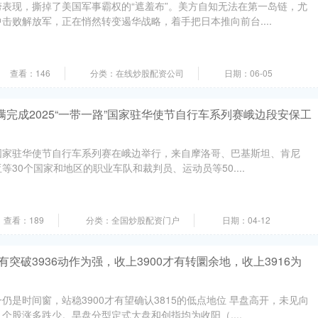
表现，撕掉了美国军事霸权的“遮羞布”。美方自知无法在第一岛链，尤
击败解放军，正在悄然转变遏华战略，着手把日本推向前台....
查看：146
分类：在线炒股配资公司
日期：06-05
圆满完成2025“一带一路”国家驻华使节自行车系列赛峨边段安保工
路”国家驻华使节自行车系列赛在峨边举行，来自摩洛哥、巴基斯坦、肯尼
30个国家和地区的职业车队和裁判员、运动员等50....
查看：189
分类：全国炒股配资门户
日期：04-12
突破3936动作为强，收上3900才有转圜余地，收上3916为
仍是时间窗，站稳3900才有望确认3815的低点地位 早盘高开，未见向
个股涨多跌少。早盘分型定式大盘和创指均为收阳（....