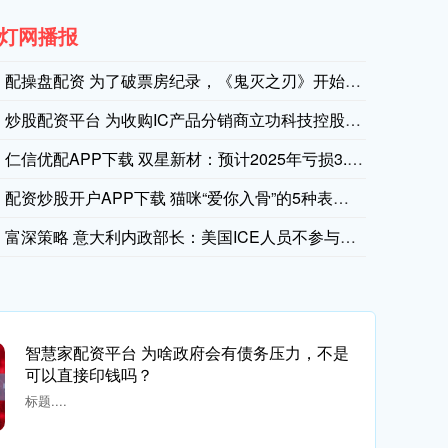
灯网播报
配操盘配资 为了破票房纪录，《鬼灭之刃》开始“无限发福利”?
门子股份公司：通过逾2亿美元的美国制造业投资，强化其在人工
炒股配资平台 为收购IC产品分销商立功科技控股权 商络电子拟
西门子股份公司：通过新建两座工厂扩大制造产能，生产人工智
仁信优配APP下载 双星新材：预计2025年亏损3.8亿元-
配资炒股开户APP下载 猫咪“爱你入骨”的5种表现，全中就偷
富深策略 意大利内政部长：美国ICE人员不参与米兰冬奥会安保
智慧家配资平台 为啥政府会有债务压力，不是
可以直接印钱吗？
标题....