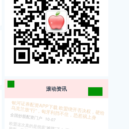
滚动资讯
做股票配资官网 当年杨家将被困的二郎山是现在
的什么地方？
富灯网
12-12
宋太宗赵光义正在御书房内来回踱步，眉头紧锁。刚